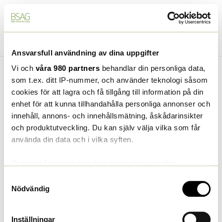
Tillbaka
till Kurs
Föregående Ämne
Nästa Ämne
Ansvarsfull användning av dina uppgifter
Vi och
våra 980 partners
behandlar din personliga data,
som t.ex. ditt IP-nummer, och använder teknologi såsom
cookies för att lagra och få tillgång till information på din
enhet för att kunna tillhandahålla personliga annonser och
Du måste registrera dig och logga in för att göra
innehåll, annons- och innehållsmätning, åskådarinsikter
proven, genomföra kursen och få ett diplom.
och produktutveckling. Du kan själv välja vilka som får
Logga in
Registrering
använda din data och i vilka syften.
Ta reda på mer om hur dina personliga uppgifter
Uppgift: Regenerativt jordbruk
behandlas och ställ in dina preferenser i
detaljsektionen
.
Samtyckesval
och miljön
Du kan ändra eller dra tillbaka ditt samtycke när som
Nödvändig
helst från cookie-förklaringen.
Inställningar
Intensivkurs i regenerativt jordbruk
3. Vilka är fördelarna med regenerativt jordbruk