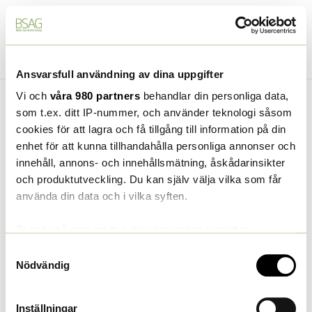
Tillbaka
till Kurs
Föregående Ämne
Nästa Avsnitt
Ansvarsfull användning av dina uppgifter
Vi och
våra 980 partners
behandlar din personliga data,
som t.ex. ditt IP-nummer, och använder teknologi såsom
cookies för att lagra och få tillgång till information på din
enhet för att kunna tillhandahålla personliga annonser och
Du måste registrera dig och logga in för att göra
innehåll, annons- och innehållsmätning, åskådarinsikter
proven, genomföra kursen och få ett diplom.
och produktutveckling. Du kan själv välja vilka som får
Logga in
Registrering
använda din data och i vilka syften.
Ta reda på mer om hur dina personliga uppgifter
Sluttest: Vilka är fördelarna
behandlas och ställ in dina preferenser i
detaljsektionen
.
Samtyckesval
med regenerativt jordbruk?
Du kan ändra eller dra tillbaka ditt samtycke när som
Nödvändig
helst från cookie-förklaringen.
Inställningar
Intensivkurs i regenerativt jordbruk
3. Vilka är fördelarna med regenerativt jordbruk