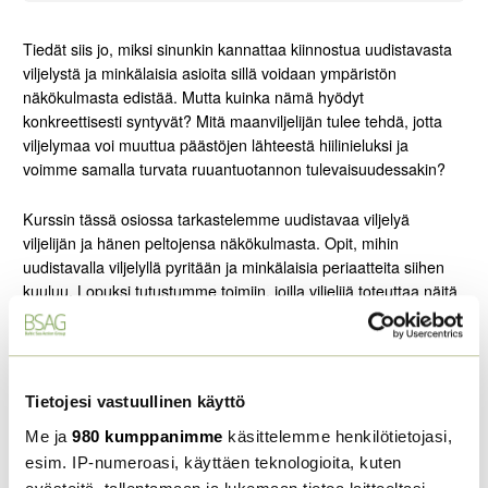
Tiedät siis jo, miksi sinunkin kannattaa kiinnostua uudistavasta
viljelystä ja minkälaisia asioita sillä voidaan ympäristön
näkökulmasta edistää. Mutta kuinka nämä hyödyt
konkreettisesti syntyvät? Mitä maanviljelijän tulee tehdä, jotta
viljelymaa voi muuttua päästöjen lähteestä hiilinieluksi ja
voimme samalla turvata ruuantuotannon tulevaisuudessakin?
Kurssin tässä osiossa tarkastelemme uudistavaa viljelyä
viljelijän ja hänen peltojensa näkökulmasta. Opit, mihin
uudistavalla viljelyllä pyritään ja minkälaisia periaatteita siihen
kuuluu. Lopuksi tutustumme toimiin, joilla viljelijä toteuttaa näitä
periaatteita. Sinulle selviää myös, mitkä ovat peltojen tärkeimpiä
asukkaita, miksi viljelijä laskee lieroja ja onko paljaana
ammottava syyspelto hyvä juttu.
Tietojesi vastuullinen käyttö
Ruuantuotannon uudistavuutta edistävistä periaatteista sekä
toimenpiteistä on jokaisen ruokajärjestelmässä toimivan hyvä
Me ja
980 kumppanimme
käsittelemme henkilötietojasi,
ymmärtää. Tämän luvun aiheet ovat erityisen hyödyllisiä sinulle,
esim. IP-numeroasi, käyttäen teknologioita, kuten
jos työskentelet elintarvikeyrityksen tuotekehityksessä,