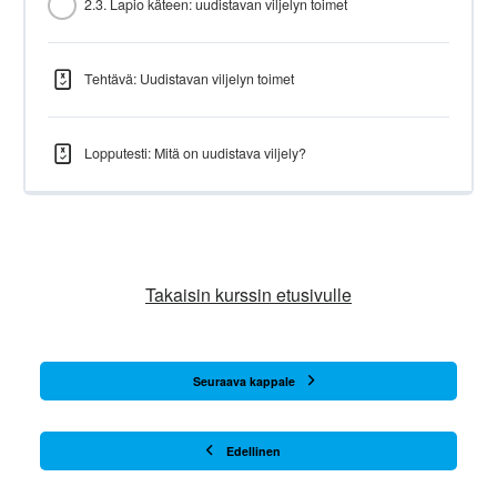
2.3. Lapio käteen: uudistavan viljelyn toimet
Tehtävä: Uudistavan viljelyn toimet
Lopputesti: Mitä on uudistava viljely?
Takaisin kurssin etusivulle
Seuraava kappale
Edellinen