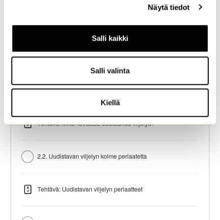
kerätty, kun olet käyttänyt heidän palvelujaan.
Näytä tiedot
Luvun sisältö
Salli kaikki
0/3 vaihetta
0% SUORITETTU
Salli valinta
2.1. Jotain uutta, jotain vanhaa, paljon elämää
Kiellä
Tehtävä: Mikä kuvastaa uudistavaa viljelyä?
2.2. Uudistavan viljelyn kolme periaatetta
Tehtävä: Uudistavan viljelyn periaatteet