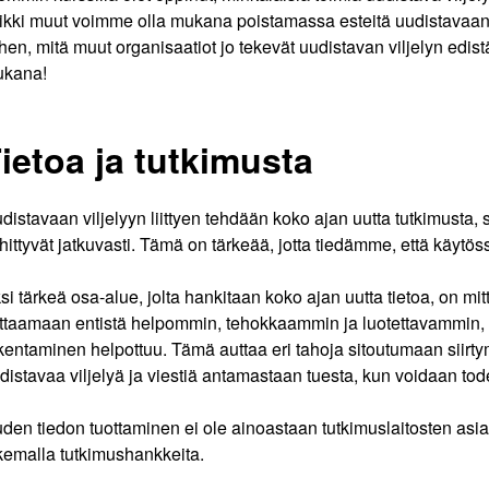
ikki muut voimme olla mukana poistamassa esteitä uudistavaan v
ihen, mitä muut organisaatiot jo tekevät uudistavan viljelyn edis
kana!
ietoa ja tutkimusta
distavaan viljelyyn liittyen tehdään koko ajan uutta tutkimusta,
hittyvät jatkuvasti. Tämä on tärkeää, jotta tiedämme, että käyt
si tärkeä osa-alue, jolta hankitaan koko ajan uutta tietoa, on mi
ttaamaan entistä helpommin, tehokkaammin ja luotettavammin, 
kentaminen helpottuu. Tämä auttaa eri tahoja sitoutumaan siirt
distavaa viljelyä ja viestiä antamastaan tuesta, kun voidaan tode
den tiedon tuottaminen ei ole ainoastaan tutkimuslaitosten asia.
kemalla tutkimushankkeita.