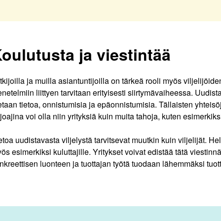
oulutusta ja viestintää
tkijoilla ja muilla asiantuntijoilla on tärkeä rooli myös viljelijö
netelmiin liittyen tarvitaan erityisesti siirtymävaiheessa. Uudista
etaan tietoa, onnistumisia ja epäonnistumisia. Tällaisten yhteisö
rjoajina voi olla niin yrityksiä kuin muita tahoja, kuten esimerki
etoa uudistavasta viljelystä tarvitsevat muutkin kuin viljelijät. He
ös esimerkiksi kuluttajille. Yritykset voivat edistää tätä viesti
nkreettisen luonteen ja tuottajan työtä tuodaan lähemmäksi tuot