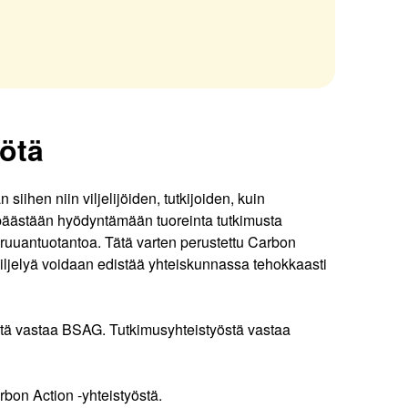
yötä
 siihen niin viljelijöiden, tutkijoiden, kuin
n, päästään hyödyntämään tuoreinta tutkimusta
i ruuantuotantoa. Tätä varten perustettu Carbon
 viljelyä voidaan edistää yhteiskunnassa tehokkaasti
östä vastaa BSAG. Tutkimusyhteistyöstä vastaa
rbon Action -yhteistyöstä.