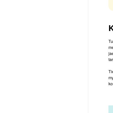
K
Tu
me
ja
ta
Ti
my
ko