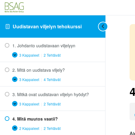
Uudistavan viljelyn tehokurssi
1. Johdanto uudistavaan viljelyyn
3 Kappaleet
|
2 Tehtävät
1.
Laajenna
Johdanto
uudistavaan
2. Mitä on uudistava viljely?
viljelyyn
3 Kappaleet
|
4 Tehtävät
2.
Laajenna
Mitä
on
3. Mitkä ovat uudistavan viljelyn hyödyt?
uudistava
viljely?
3 Kappaleet
|
2 Tehtävät
3.
Laajenna
Mitkä
ovat
4. Mitä muutos vaatii?
uudistavan
viljelyn
hyödyt?
2 Kappaleet
|
2 Tehtävät
4.
Tiivistä
Ai
Mitä