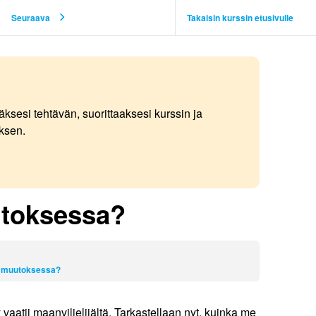
Seuraava
Takaisin kurssin etusivulle
äksesi tehtävän, suorittaaksesi kurssin ja
ksen.
utoksessa?
na muutoksessa?
 vaatii maanviljelijältä. Tarkastellaan nyt, kuinka me