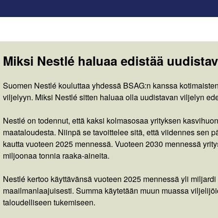
Miksi Nestlé haluaa edistää uudistav
Suomen Nestlé kouluttaa yhdessä BSAG:n kanssa kotimaisten r
viljelyyn. Miksi Nestlé sitten haluaa olla uudistavan viljelyn ed
Nestlé on todennut, että kaksi kolmasosaa yrityksen kasvihuo
maataloudesta. Niinpä se tavoittelee sitä, että viidennes sen p
kautta vuoteen 2025 mennessä. Vuoteen 2030 mennessä yritys t
miljoonaa tonnia raaka-aineita.
Nestlé kertoo käyttävänsä vuoteen 2025 mennessä yli miljardi
maailmanlaajuisesti. Summa käytetään muun muassa viljelijöi
taloudelliseen tukemiseen.