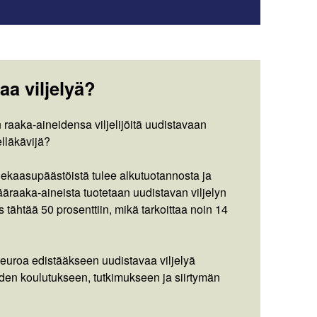
aa viljelyä?
aaka-aineidensa viljelijöitä uudistavaan
elläkävijä?
nekaasupäästöistä tulee alkutuotannosta ja
ääraaka-aineista tuotetaan uudistavan viljelyn
ähtää 50 prosenttiin, mikä tarkoittaa noin 14
 euroa edistääkseen uudistavaa viljelyä
den koulutukseen, tutkimukseen ja siirtymän