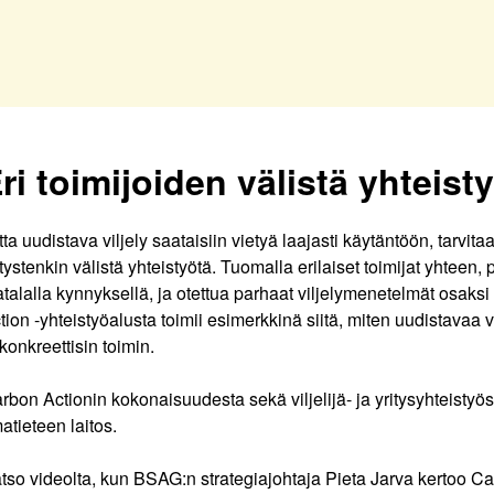
ri toimijoiden välistä yhteist
tta uudistava viljely saataisiin vietyä laajasti käytäntöön, tarvitaan
itystenkin välistä yhteistyötä. Tuomalla erilaiset toimijat yhtee
talalla kynnyksellä, ja otettua parhaat viljelymenetelmät osaks
tion -yhteistyöalusta toimii esimerkkinä siitä, miten uudistavaa
 konkreettisin toimin.
rbon Actionin kokonaisuudesta sekä viljelijä- ja yritysyhteisty
matieteen laitos.
tso videolta, kun BSAG:n strategiajohtaja Pieta Jarva kertoo Ca