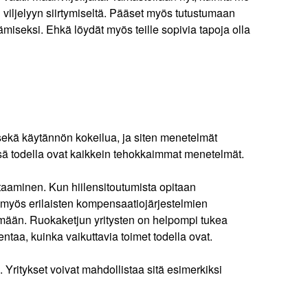
iljelyyn siirtymiseltä. Pääset myös tutustumaan
tämiseksi. Ehkä löydät myös teille sopivia tapoja olla
 sekä käytännön kokeilua, ja siten menetelmät
össä todella ovat kaikkein tehokkaimmat menetelmät.
ttaaminen. Kun hiilensitoutumista opitaan
myös erilaisten kompensaatiojärjestelmien
ymään. Ruokaketjun yritysten on helpompi tukea
ntaa, kuinka vaikuttavia toimet todella ovat.
 Yritykset voivat mahdollistaa sitä esimerkiksi