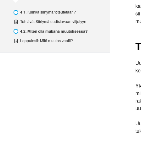
muutos
ka
vaatii?
4.1. Kuinka siirtymä toteutetaan?
si
mu
Tehtävä: Siirtymä uudistavaan viljelyyn
4.2. Miten olla mukana muutoksessa?
Lopputesti: Mitä muutos vaatii?
T
Uu
ke
Yk
mi
ra
uu
Uu
tu