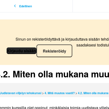
Edellinen
Sinun on rekisteröidyttävä ja kirjauduttava sisään tehd
saadaksesi todistu
Kirjaudu sisään
Rekisteröidy
4.2. Miten olla mukana mu
Uudistavan viljelyn tehokurssi
4. Mitä muutos vaatii?
4.2. Miten olla muka
emmin kurssilla olet oppinut, minkälaisia toimia uudistava viljely