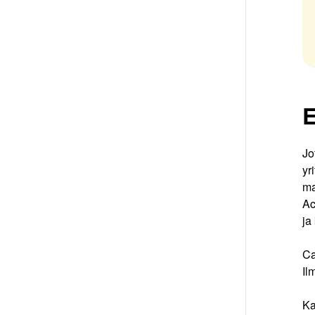
E
Jo
yr
ma
Ac
ja
Ca
Il
Ka