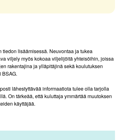
iden tiedon lisäämisessä. Neuvontaa ja tukea
va viljely myös kokoaa viljelijöitä yhteisöihin, joissa
jen rakentajina ja ylläpitäjinä sekä koulutuksen
ksi BSAG.
lposti lähestyttävää informaatiota tulee olla tarjolla
nnällä. On tärkeää, että kuluttaja ymmärtää muutoksen
teiden käyttäjää.