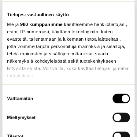
Tietojesi vastuullinen käyttö
Me ja
980 kumppanimme
käsittelemme henkilötietojasi,
esim. IP-numeroasi, käyttäen teknologioita, kuten
Maaperässä oleva eloperäinen aines vaikuttaa positiivisesti
evästeitä, tallentamaan ja lukemaan tietoa laitteeltasi,
maaperän hyvinvointiin monella tavalla ja sitä kautta myös
jotta voimme tarjota personoituja mainoksia ja sisältöjä,
helpottaa viljelyä.
tehdä mainosten ja sisältöjen mittauksia, saada
näkemyksiä kohdeyleisöstä sekä tuotekehitykseen
liittyvistä syistä. Voit valita, kuka käyttää tietojasi ja mihin
Miten maaperää hoidetaan?
tarkoituksiin.
Maanviljelijän kannattaa siis huolehtia peltonsa eliöstön
Lue lisää siitä, miten henkilötietojasi käsitellään ja miten
Suostumuksen
hyvinvoinnista. Uudistava viljely antaa selkeät eväät tässä
voit määrittää asetuksesi
tiedot-osiossa
. Voit muuttaa
Välttämätön
valinta
vastuullisessa tehtävässä onnistumiseen. Maaperän
suostumustasi tai peruuttaa sen milloin vain
hyvinvointia edistävät toimet voidaan tiivistää kolmeen
evästeilmoituksessa.
periaatteeseen.
Mieltymykset
Käytämme evästeitä tarjoamamme sisällön ja mainosten
räätälöimiseen, sosiaalisen median ominaisuuksien
Tilastot