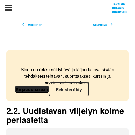
Takaisin
kurssin
etusivulle
Edellinen
Seuraava
Sinun on rekisteröidyttävä ja kirjauduttava sisään
tehdäksesi tehtävän, suorittaaksesi kurssin ja
saadaksesi todistuksen.
Kirjaudu sisään
Rekisteröidy
2.2. Uudistavan viljelyn kolme
periaatetta