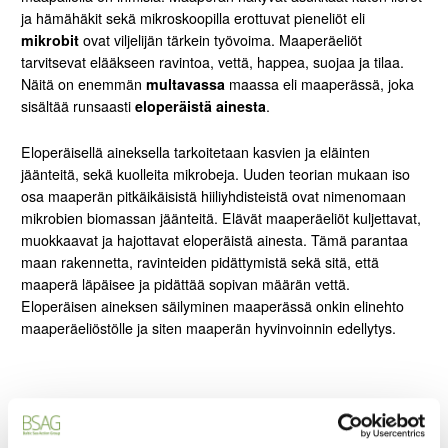
ja hämähäkit sekä mikroskoopilla erottuvat pieneliöt eli
mikrobit
ovat viljelijän tärkein työvoima. Maaperäeliöt
tarvitsevat elääkseen ravintoa, vettä, happea, suojaa ja tilaa.
Näitä on enemmän
multavassa
maassa eli maaperässä, joka
sisältää runsaasti
eloperäistä ainesta
.
Eloperäisellä aineksella tarkoitetaan kasvien ja eläinten
jäänteitä, sekä kuolleita mikrobeja. Uuden teorian mukaan iso
osa maaperän pitkäikäisistä hiiliyhdisteistä ovat nimenomaan
mikrobien biomassan jäänteitä. Elävät maaperäeliöt kuljettavat,
muokkaavat ja hajottavat eloperäistä ainesta. Tämä parantaa
maan rakennetta, ravinteiden pidättymistä sekä sitä, että
maaperä läpäisee ja pidättää sopivan määrän vettä.
Eloperäisen aineksen säilyminen maaperässä onkin elinehto
maaperäeliöstölle ja siten maaperän hyvinvoinnin edellytys.