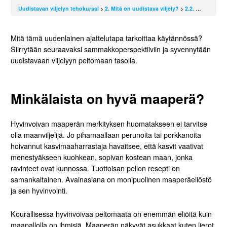
Uudistavan viljelyn tehokurssi
2. Mitä on uudistava viljely?
2.2. Uudistavan viljelyn kolme periaatetta
Mitä tämä uudenlainen ajattelutapa tarkoittaa käytännössä?
Siirrytään seuraavaksi sammakkoperspektiiviin ja syvennytään
uudistavaan viljelyyn peltomaan tasolla.
Minkälaista on hyvä maaperä?
Hyvinvoivan maaperän merkityksen huomatakseen ei tarvitse
olla maanviljelijä. Jo pihamaallaan perunoita tai porkkanoita
hoivannut kasvimaaharrastaja havaitsee, että kasvit vaativat
menestyäkseen kuohkean, sopivan kostean maan, jonka
ravinteet ovat kunnossa. Tuottoisan pellon resepti on
samankaltainen. Avainasiana on monipuolinen maaperäeliöstö
ja sen hyvinvointi.
Kourallisessa hyvinvoivaa peltomaata on enemmän eliöitä kuin
maapallolla on ihmisiä. Maaperän näkyvät asukkaat kuten lierot