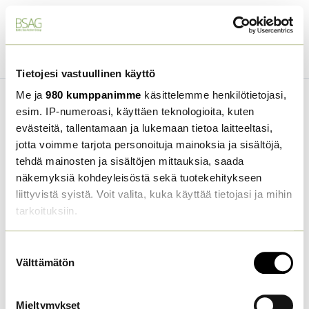
Takaisin
kurssin
etusivulle
Edellinen kappale
Seuraava kappale
Tietojesi vastuullinen käyttö
Me ja
980 kumppanimme
käsittelemme henkilötietojasi,
esim. IP-numeroasi, käyttäen teknologioita, kuten
evästeitä, tallentamaan ja lukemaan tietoa laitteeltasi,
jotta voimme tarjota personoituja mainoksia ja sisältöjä,
Sinun on rekisteröidyttävä ja kirjauduttava sisään
tehdä mainosten ja sisältöjen mittauksia, saada
tehdäksesi tehtävän, suorittaaksesi kurssin ja
näkemyksiä kohdeyleisöstä sekä tuotekehitykseen
saadaksesi todistuksen.
liittyvistä syistä. Voit valita, kuka käyttää tietojasi ja mihin
Kirjaudu sisään
Rekisteröidy
tarkoituksiin.
Lue lisää siitä, miten henkilötietojasi käsitellään ja miten
Tehtävä: Ruokajärjestelmän
Suostumuksen
voit määrittää asetuksesi
tiedot-osiossa
. Voit muuttaa
Välttämätön
valinta
kestävyys
suostumustasi tai peruuttaa sen milloin vain
evästeilmoituksessa.
Mieltymykset