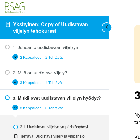
Yksityinen: Copy of Uudistavan
viljelyn tehokurssi
1. Johdanto uudistavaan viljelyyn
2 Kappaleet
|
2 Tehtävät
1.
Laajenna
Johdanto
uudistavaan
2. Mitä on uudistava viljely?
viljelyyn
3 Kappaleet
|
4 Tehtävät
2.
Laajenna
Mitä
3
on
3. Mitkä ovat uudistavan viljelyn hyödyt?
uudistava
viljely?
3 Kappaleet
|
3 Tehtävät
3.
Tiivistä
Ny
Mitkä
ovat
ta
uudistavan
3.1. Uudistavan viljelyn ympäristöhyödyt
viljelyn
hyödyt?
Tehtävä: Uudistava viljely ja ympäristö
Ku