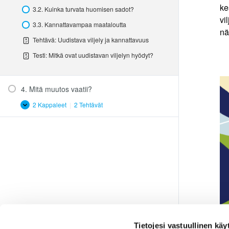
ke
3.2. Kuinka turvata huomisen sadot?
vi
3.3. Kannattavampaa maataloutta
nä
Tehtävä: Uudistava viljely ja kannattavuus
Testi: Mitkä ovat uudistavan viljelyn hyödyt?
4. Mitä muutos vaatii?
2 Kappaleet
|
2 Tehtävät
4.
Laajenna
Mitä
muutos
vaatii?
Tietojesi vastuullinen käy