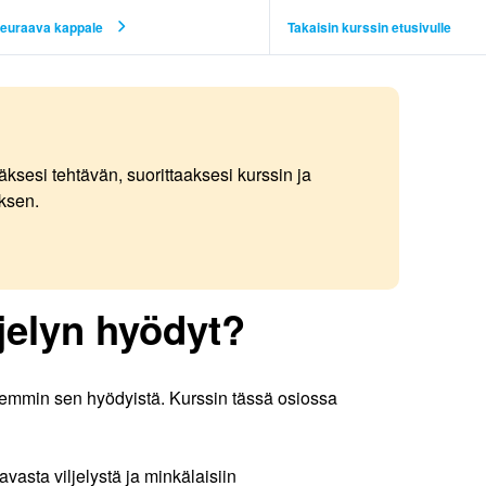
euraava kappale
Takaisin kurssin etusivulle
äksesi tehtävän, suorittaaksesi kurssin ja
ksen.
ljelyn hyödyt?
arkemmin sen hyödyistä. Kurssin tässä osiossa
vasta viljelystä ja minkälaisiin