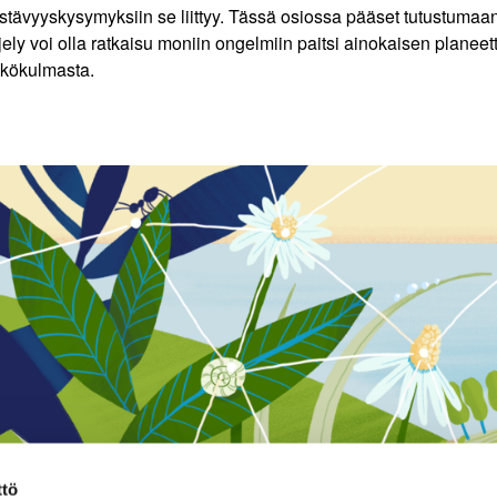
stävyyskysymyksiin se liittyy. Tässä osiossa pääset tutustumaan
ljely voi olla ratkaisu moniin ongelmiin paitsi ainokaisen plane
kökulmasta.
ttö