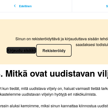
Edellinen
S
Sinun on rekisteröidyttävä ja kirjauduttava sisään tehd
saadaksesi todistu
Kirjaudu sisään
Rekisteröidy
. Mitkä ovat uudistavan vi
t kun tiedät, mitä uudistava viljely on, haluat varmasti tietää t
rkastelemme uudistavan viljelyn hyötyjä eri näkökulmista.
rssin aluksi kerroimme, miksi sinun kannattaa kiinnostua uudista