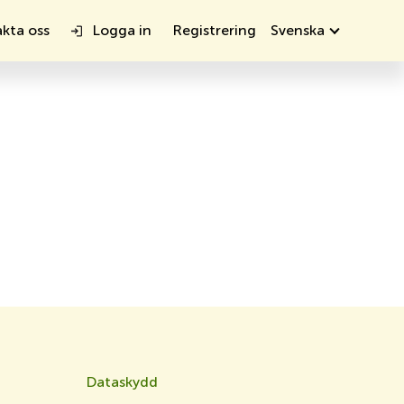
Submenu: S
kta oss
Logga in
Registrering
Svenska
Dataskydd