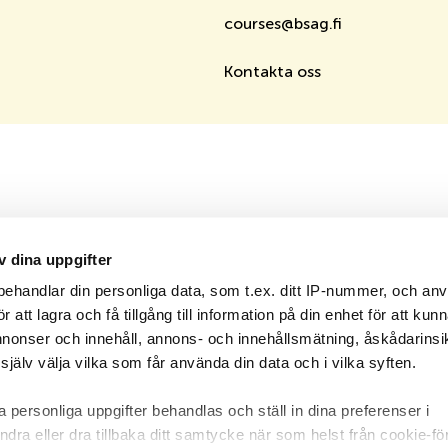
courses@bsag.fi
Kontakta oss
v dina uppgifter
ehandlar din personliga data, som t.ex. ditt IP-nummer, och an
att lagra och få tillgång till information på din enhet för att kun
annonser och innehåll, annons- och innehållsmätning, åskådarinsi
jälv välja vilka som får använda din data och i vilka syften.
 personliga uppgifter behandlas och ställ in dina preferenser i
ndra eller dra tillbaka ditt samtycke när som helst från cookie-fö