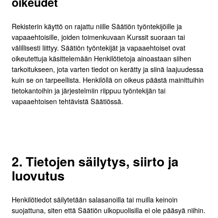
oikeudet
Rekisterin käyttö on rajattu niille Säätiön työntekijöille ja
vapaaehtoisille, joiden toimenkuvaan Kurssit suoraan tai
välillisesti liittyy. Säätiön työntekijät ja vapaaehtoiset ovat
oikeutettuja käsittelemään Henkilötietoja ainoastaan siihen
tarkoitukseen, jota varten tiedot on kerätty ja siinä laajuudessa
kuin se on tarpeellista. Henkilöllä on oikeus päästä mainittuihin
tietokantoihin ja järjestelmiin riippuu työntekijän tai
vapaaehtoisen tehtävistä Säätiössä.
2. Tietojen säilytys, siirto ja
luovutus
Henkilötiedot säilytetään salasanoilla tai muilla keinoin
suojattuna, siten että Säätiön ulkopuolisilla ei ole pääsyä niihin.