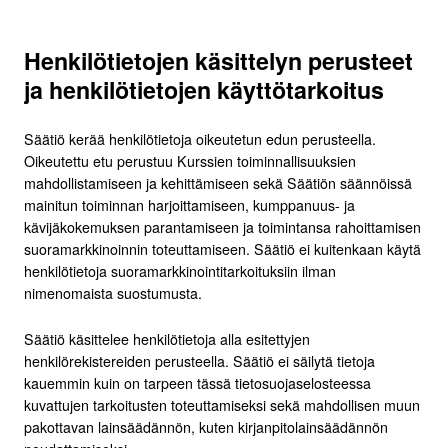
Henkilötietojen käsittelyn perusteet
ja henkilötietojen käyttötarkoitus
Säätiö kerää henkilötietoja oikeutetun edun perusteella.
Oikeutettu etu perustuu Kurssien toiminnallisuuksien
mahdollistamiseen ja kehittämiseen sekä Säätiön säännöissä
mainitun toiminnan harjoittamiseen, kumppanuus- ja
kävijäkokemuksen parantamiseen ja toimintansa rahoittamisen
suoramarkkinoinnin toteuttamiseen. Säätiö ei kuitenkaan käytä
henkilötietoja suoramarkkinointitarkoituksiin ilman
nimenomaista suostumusta.
Säätiö käsittelee henkilötietoja alla esitettyjen
henkilörekistereiden perusteella. Säätiö ei säilytä tietoja
kauemmin kuin on tarpeen tässä tietosuojaselosteessa
kuvattujen tarkoitusten toteuttamiseksi sekä mahdollisen muun
pakottavan lainsäädännön, kuten kirjanpitolainsäädännön