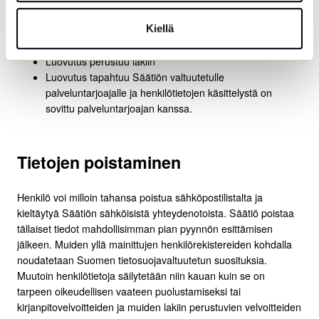
henkilötietoja eteenpäin lukuun ottamatta seuraavia tilanteita:
Kiellä
Henkilö on antanut suostumuksensa luovutukseen
Luovutus perustuu lakiin
Luovutus tapahtuu Säätiön valtuutetulle
palveluntarjoajalle ja henkilötietojen käsittelystä on
sovittu palveluntarjoajan kanssa.
Tietojen poistaminen
Henkilö voi milloin tahansa poistua sähköpostilistalta ja
kieltäytyä Säätiön sähköisistä yhteydenotoista. Säätiö poistaa
tällaiset tiedot mahdollisimman pian pyynnön esittämisen
jälkeen. Muiden yllä mainittujen henkilörekistereiden kohdalla
noudatetaan Suomen tietosuojavaltuutetun suosituksia.
Muutoin henkilötietoja säilytetään niin kauan kuin se on
tarpeen oikeudellisen vaateen puolustamiseksi tai
kirjanpitovelvoitteiden ja muiden lakiin perustuvien velvoitteiden