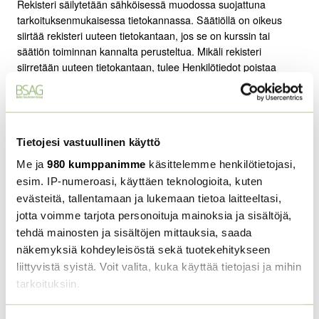
Rekisteri säilytetään sähköisessä muodossa suojattuna
tarkoituksenmukaisessa tietokannassa. Säätiöllä on oikeus
siirtää rekisteri uuteen tietokantaan, jos se on kurssin tai
säätiön toiminnan kannalta perusteltua. Mikäli rekisteri
siirretään uuteen tietokantaan, tulee Henkilötiedot poistaa
aiemmasta tietokannasta viipymättä. Säätiöllä on oikeus ottaa
rekisteristä Henkilötietoja sisältävinä otteina ja raportteina
tulosteita tai sähköisiä kopioita. Kopiot tulee säilyttää yhtä
tarkasti suojattuina kuin varsinainen rekisteri. Kun
Tietojesi vastuullinen käyttö
Henkilötietoja sisältäville otteille tai raporteille ei ole akuuttia
tarvetta, tulee kopiot tuhota.
Me ja
980 kumppanimme
käsittelemme henkilötietojasi,
esim. IP-numeroasi, käyttäen teknologioita, kuten
Henkilötietoja voidaan luovuttaa tai siirtää kolmansille
evästeitä, tallentamaan ja lukemaan tietoa laitteeltasi,
osapuolille ainoastaan lain sallimissa rajoissa. Yleensä Säätiö
jotta voimme tarjota personoituja mainoksia ja sisältöjä,
käyttää Henkilötietoja ainoastaan sisäistä tarkoitusta varten
tehdä mainosten ja sisältöjen mittauksia, saada
eikä siirrä Henkilötietoja ulkopuolisille osapuolille ilman
näkemyksiä kohdeyleisöstä sekä tuotekehitykseen
nimenomaista suostumusta, ellei toisin ole jäljempänä todettu.
liittyvistä syistä. Voit valita, kuka käyttää tietojasi ja mihin
tarkoituksiin.
Varaamme oikeuden luovuttaa Henkilötietoja niille kolmansille
osapuolille, jotka työskentelevät Säätiölle niiden palveluiden
Lue lisää siitä, miten henkilötietojasi käsitellään ja miten