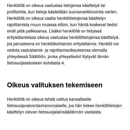
Henkilöllä on oikeus vastustaa tietojensa käsittelyä tai
profilointia, kun tietoja käsitellään suoramarkkinointia varten.
Henkilöllä on oikeus vaatia henkilötietojensa käsittelyn
rajoittamista muun muassa silloin, kun häntä koskevat tiedot
eivät pidä paikkaansa. Lisäksi henkilöllä on tietyissä
erityistilanteissa oikeus vastustaa henkilötietojensa käsittelyä,
jos perusteena on henkilökohtainen erityistilanne. Henkilö voi
vedota vastustamis- ja rajoittamisoikeuteensa olemalla
yhteydessä Säätiöön, jonka yhteystiedot löytyvät tämän
tietosuojaselosteen kohdasta 4.
Oikeus valituksen tekemiseen
Henkilöllä on oikeus tehdä valitus kansalliselle
tietosuojavalvontaviranomaiselle, jos hän kokee henkilötietojen
käsittelyn olevan tietosuojalainsäädännön vastaista.