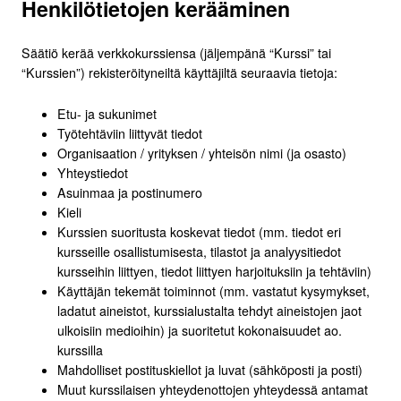
Henkilötietojen kerääminen
Säätiö kerää verkkokurssiensa (jäljempänä “Kurssi” tai
“Kurssien”) rekisteröityneiltä käyttäjiltä seuraavia tietoja:
Etu- ja sukunimet
Työtehtäviin liittyvät tiedot
Organisaation / yrityksen / yhteisön nimi (ja osasto)
Yhteystiedot
Asuinmaa ja postinumero
Kieli
Kurssien suoritusta koskevat tiedot (mm. tiedot eri
kursseille osallistumisesta, tilastot ja analyysitiedot
kursseihin liittyen, tiedot liittyen harjoituksiin ja tehtäviin)
Käyttäjän tekemät toiminnot (mm. vastatut kysymykset,
ladatut aineistot, kurssialustalta tehdyt aineistojen jaot
ulkoisiin medioihin) ja suoritetut kokonaisuudet ao.
kurssilla
Mahdolliset postituskiellot ja luvat (sähköposti ja posti)
Muut kurssilaisen yhteydenottojen yhteydessä antamat