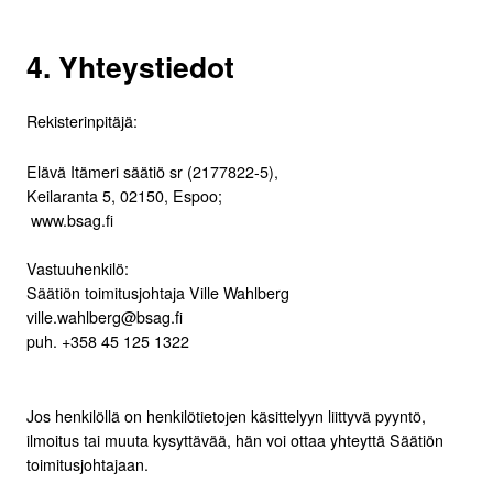
4. Yhteystiedot
Rekisterinpitäjä:
Elävä Itämeri säätiö sr (2177822-5),
Keilaranta 5, 02150, Espoo;
www.bsag.fi
Vastuuhenkilö:
Säätiön toimitusjohtaja Ville Wahlberg
ville.wahlberg@bsag.fi
puh. +358 45 125 1322
Jos henkilöllä on henkilötietojen käsittelyyn liittyvä pyyntö,
ilmoitus tai muuta kysyttävää, hän voi ottaa yhteyttä Säätiön
toimitusjohtajaan.