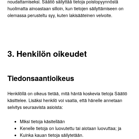
noudattamiseksi. Säätiö säilyttää tietoja poistopyynnöstä
huolimatta ainoastaan silloin, kun tietojen säilyttämiseen on
olemassa perusteltu syy, kuten lakisääteinen velvoite.
3. Henkilön oikeudet
Tiedonsaantioikeus
Henkilöllä on oikeus tietää, mitä häntä koskevia tietoja Säätiö
käsittelee. Lisäksi henkilö voi vaatia, että hänelle annetaan
selvitys seuraavista asioista:
Miksi tietoja käsitellään
Kenelle tietoja on luovutettu tai aiotaan luovuttaa; ja
Kuinka kauan tietoja säilytetään.