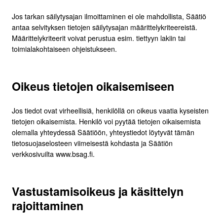
Jos tarkan säilytysajan ilmoittaminen ei ole mahdollista, Säätiö
antaa selvityksen tietojen säilytysajan määrittelykriteereistä.
Määrittelykriteerit voivat perustua esim. tiettyyn lakiin tai
toimialakohtaiseen ohjeistukseen.
Oikeus tietojen oikaisemiseen
Jos tiedot ovat virheellisiä, henkilöllä on oikeus vaatia kyseisten
tietojen oikaisemista. Henkilö voi pyytää tietojen oikaisemista
olemalla yhteydessä Säätiöön, yhteystiedot löytyvät tämän
tietosuojaselosteen viimeisestä kohdasta ja Säätiön
verkkosivuilta www.bsag.fi.
Vastustamisoikeus ja käsittelyn
rajoittaminen