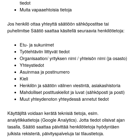
tiedot
Muita vapaaehtoisia tietoja
Jos henkilö ottaa yhteyttä säätiöön sähköpostitse tai
puhelimitse Säätiö saattaa käsitellä seuraavia henkilötietoja:
Etu- ja sukunimet
Työtehtäviin liittyvät tiedot
Organisaation/ yrityksen nimi / yhteisön nimi (ja osasto)
Yhteystiedot
Asuinmaa ja postinumero
Kieli
Henkilön ja säätiön välinen viestintä, asiakashistoria
Mahdolliset postituskiellot ja luvat (sähköposti ja posti)
Muut yhteydenoton yhteydessä annetut tiedot
Käyttäjiltä voidaan kerätä teknisiä tietoja, esim.
analytiikkatietoja (Google Analytics). Jotta tiedot olisivat ajan
tasalla, Säätiö saattaa päivittää henkilötietoja hyödyntäen
julkista rekisteriä, päivityspalveluja tai tilaustietoja.