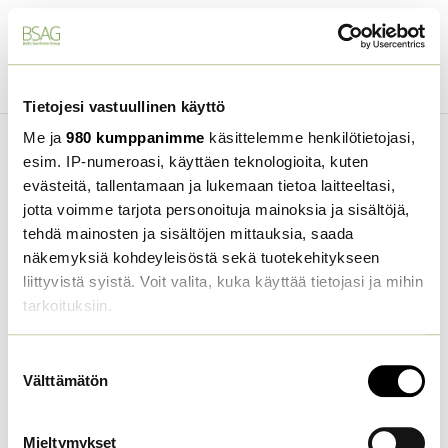
Takaisin
Edellinen luku
Tietojesi vastuullinen käyttö
Me ja
980 kumppanimme
käsittelemme henkilötietojasi,
esim. IP-numeroasi, käyttäen teknologioita, kuten
evästeitä, tallentamaan ja lukemaan tietoa laitteeltasi,
jotta voimme tarjota personoituja mainoksia ja sisältöjä,
Sinun on rekisteröidyttävä ja kirjauduttava sisään
tehdä mainosten ja sisältöjen mittauksia, saada
tehdäksesi tehtävän, suorittaaksesi kurssin ja
näkemyksiä kohdeyleisöstä sekä tuotekehitykseen
saadaksesi todistuksen.
liittyvistä syistä. Voit valita, kuka käyttää tietojasi ja mihin
Kirjaudu sisään
Rekisteröidy
tarkoituksiin.
Lue lisää siitä, miten henkilötietojasi käsitellään ja miten
Test lesson 3
Suostumuksen
voit määrittää asetuksesi
tiedot-osiossa
. Voit muuttaa
Välttämätön
valinta
suostumustasi tai peruuttaa sen milloin vain
evästeilmoituksessa.
Mieltymykset